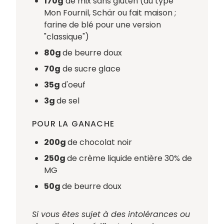
170g
de mix sans gluten (du type
Mon Fournil, Schär ou fait maison ;
farine de blé pour une version
"classique")
80g
de beurre doux
70g
de sucre glace
35g
d'oeuf
3g
de sel
POUR LA GANACHE
200g
de chocolat noir
250g
de crème liquide entière 30% de
MG
50g
de beurre doux
Si vous êtes sujet à des intolérances ou