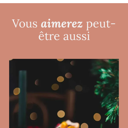
aimerez
Vous
peut-
être aussi