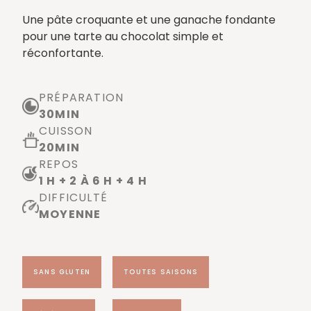
Une pâte croquante et une ganache fondante
pour une tarte au chocolat simple et
réconfortante.
PRÉPARATION
30
MIN
CUISSON
20
MIN
REPOS
1 H + 2 À 6 H + 4 H
DIFFICULTÉ
MOYENNE
SANS GLUTEN
TOUTES SAISONS