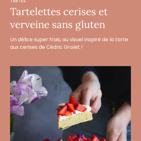
TARTES
Tartelettes cerises et
verveine sans gluten
Un délice super frais, au visuel inspiré de la tarte
aux cerises de Cédric Grolet !