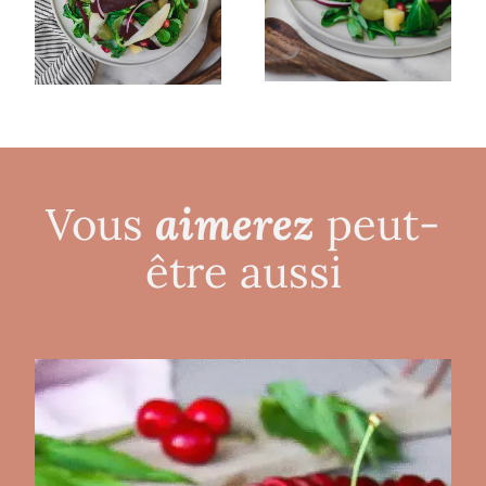
aimerez
Vous
peut-
être aussi