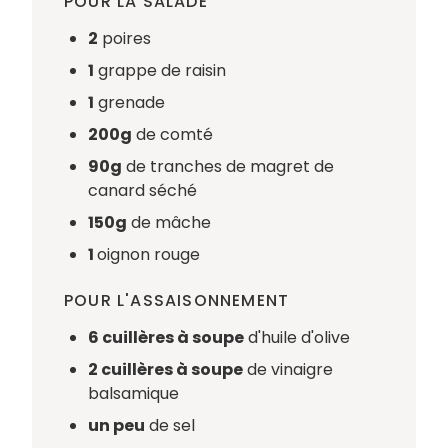
POUR LA SALADE
2
poires
1
grappe de raisin
1
grenade
200g
de comté
90g
de tranches de magret de
canard séché
150g
de mâche
1
oignon rouge
POUR L'ASSAISONNEMENT
6 cuillères à soupe
d'huile d'olive
2 cuillères à soupe
de vinaigre
balsamique
un peu
de sel