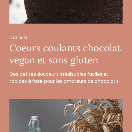
GÂTEAUX
Coeurs coulants chocolat
vegan et sans gluten
Des petites douceurs irrésistibles faciles et
rapides à faire pour les amateurs de chocolat !