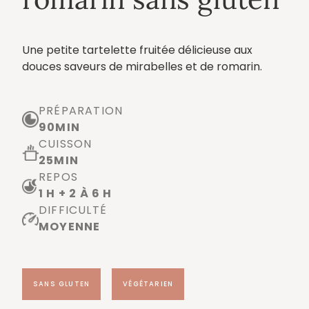
Une petite tartelette fruitée délicieuse aux
douces saveurs de mirabelles et de romarin.
PRÉPARATION
90
MIN
CUISSON
25
MIN
REPOS
1 H + 2 À 6 H
DIFFICULTÉ
MOYENNE
SANS GLUTEN
VÉGÉTARIEN