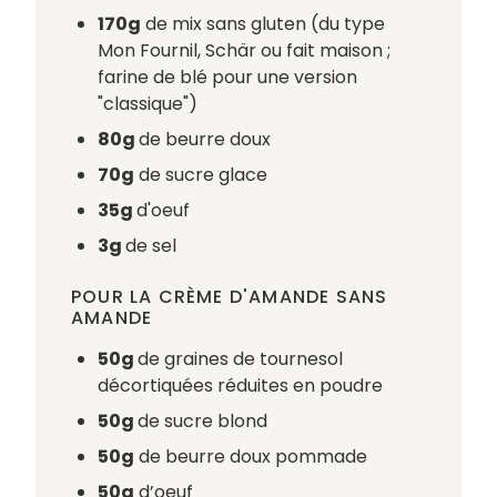
170g
de mix sans gluten (du type
Mon Fournil, Schär ou fait maison ;
farine de blé pour une version
"classique")
80g
de beurre doux
70g
de sucre glace
35g
d'oeuf
3g
de sel
POUR LA CRÈME D'AMANDE SANS
AMANDE
50g
de graines de tournesol
décortiquées réduites en poudre
50g
de sucre blond
50g
de beurre doux pommade
50g
d’oeuf