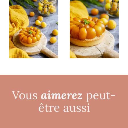
aimerez
Vous
peut-
être aussi