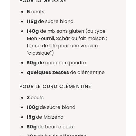
POUR LA GÉNOISE
6
oeufs
115g
de sucre blond
140g
de mix sans gluten (du type
Mon Fournil, Schär ou fait maison ;
farine de blé pour une version
"classique")
50g
de cacao en poudre
quelques
zestes
de clémentine
POUR LE CURD CLÉMENTINE
3
oeufs
100g
de sucre blond
15g
de Maïzena
50g
de beurre doux