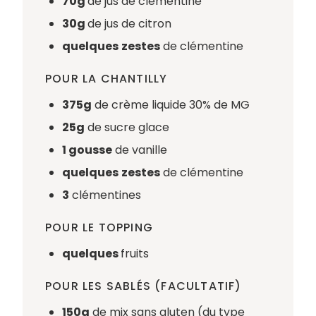
70g
de jus de clémentine
30g
de jus de citron
quelques
zestes
de clémentine
POUR LA CHANTILLY
375g
de crème liquide 30% de MG
25g
de sucre glace
1 gousse
de vanille
quelques
zestes
de clémentine
3
clémentines
POUR LE TOPPING
quelques
fruits
POUR LES SABLÉS (FACULTATIF)
150g
de mix sans gluten (du type