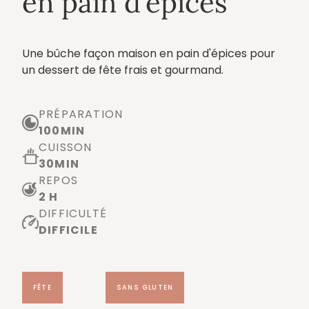
en pain d'épices
Une bûche façon maison en pain d'épices pour
un dessert de fête frais et gourmand.
PRÉPARATION
100
MIN
CUISSON
30
MIN
REPOS
2 H
DIFFICULTÉ
DIFFICILE
FÊTE
SANS GLUTEN