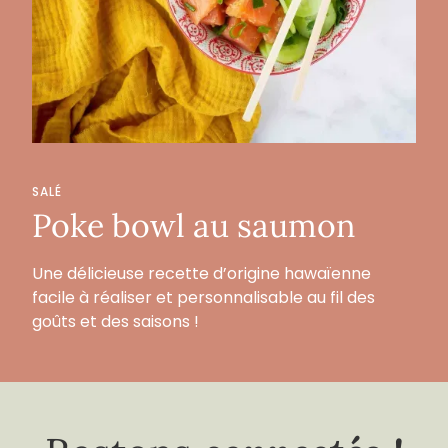
SALÉ
Poke bowl au saumon
Une délicieuse recette d’origine hawaïenne
facile à réaliser et personnalisable au fil des
goûts et des saisons !