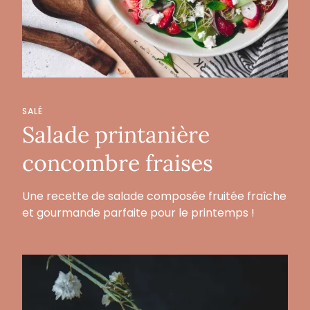
SALÉ
Salade printanière
concombre fraises
Une recette de salade composée fruitée fraîche
et gourmande parfaite pour le printemps !