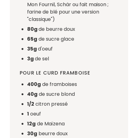
Mon Fournil, Schär ou fait maison ;
farine de blé pour une version
"classique")
80g
de beurre doux
65g
de sucre glace
35g
d'oeuf
3g
de sel
POUR LE CURD FRAMBOISE
400g
de framboises
40g
de sucre blond
1/2
citron pressé
1
oeuf
12g
de Maïzena
30g
beurre doux