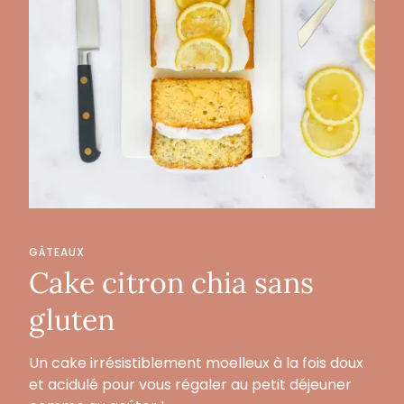
GÂTEAUX
Cake citron chia sans
gluten
Un cake irrésistiblement moelleux à la fois doux
et acidulé pour vous régaler au petit déjeuner