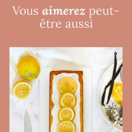
aimerez
Vous
peut-
être aussi