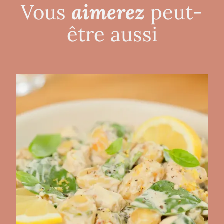
aimerez
Vous
peut-
être aussi