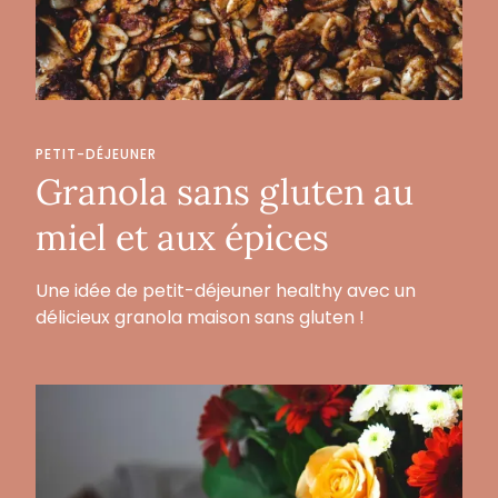
PETIT-DÉJEUNER
Granola sans gluten au
miel et aux épices
Une idée de petit-déjeuner healthy avec un
délicieux granola maison sans gluten !