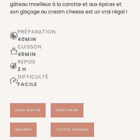
gâteau moelleux à la carotte et aux épices et
son glaçage au cream cheese est un vrai régal !
PRÉPARATION
40
MIN
CUISSON
45
MIN
REPOS
2 H
DIFFICULTÉ
FACILE
SANS GLUTEN
VÉGÉTARIEN
LÉGUMES
TOUTES SAISONS