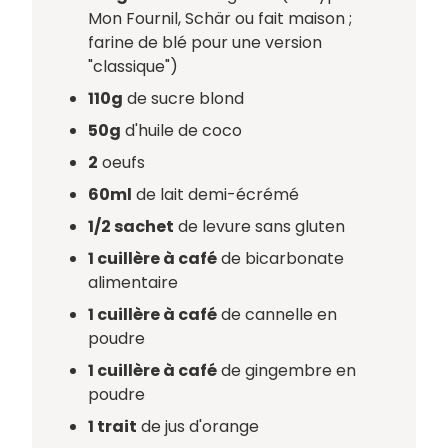
Mon Fournil, Schär ou fait maison ;
farine de blé pour une version
"classique")
110g
de sucre blond
50g
d'huile de coco
2
oeufs
60ml
de lait demi-écrémé
1/2 sachet
de levure sans gluten
1 cuillère à café
de bicarbonate
alimentaire
1 cuillère à café
de cannelle en
poudre
1 cuillère à café
de gingembre en
poudre
1 trait
de jus d'orange