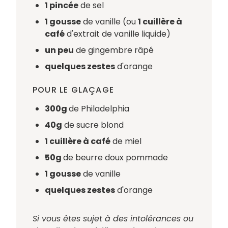
1 pincée
de sel
1 gousse
de vanille (ou
1 cuillère à
café
d'extrait de vanille liquide)
un peu
de gingembre râpé
quelques zestes
d'orange
POUR LE GLAÇAGE
300g
de Philadelphia
40g
de sucre blond
1 cuillère à café
de miel⁠
50g
de beurre doux pommade
1 gousse
de vanille
quelques zestes
d'orange
Si vous êtes sujet à des intolérances ou