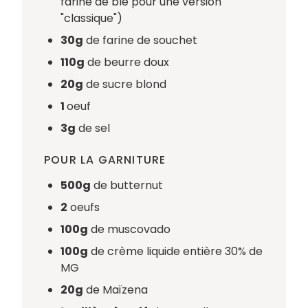
farine de blé pour une version
"classique")
30g
de farine de souchet
110g
de beurre doux
20g
de sucre blond
1
oeuf
3g
de sel
POUR LA GARNITURE
500g
de butternut
2
oeufs
100g
de muscovado
100g
de crème liquide entière 30% de
MG
20g
de Maïzena