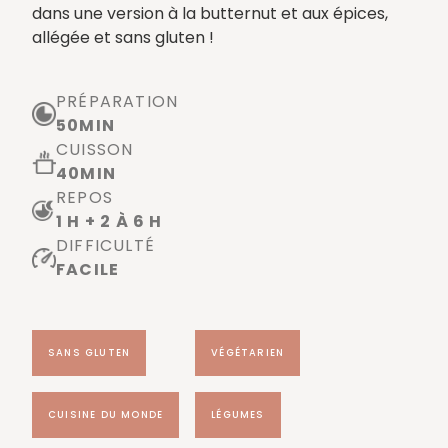
dans une version à la butternut et aux épices,
allégée et sans gluten !
PRÉPARATION
50
MIN
CUISSON
40
MIN
REPOS
1 H + 2 À 6 H
DIFFICULTÉ
FACILE
SANS GLUTEN
VÉGÉTARIEN
CUISINE DU MONDE
LÉGUMES