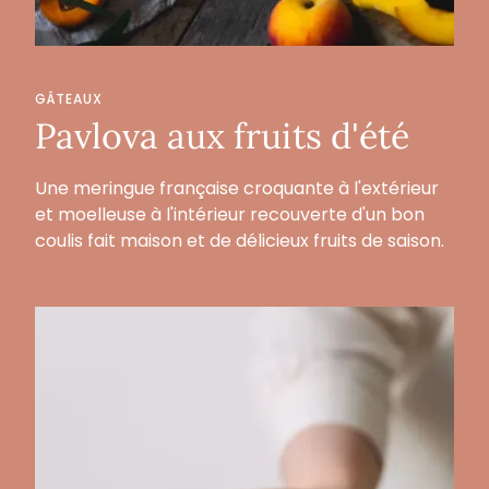
GÂTEAUX
Pavlova aux fruits d'été
Une meringue française croquante à l'extérieur
et moelleuse à l'intérieur recouverte d'un bon
coulis fait maison et de délicieux fruits de saison.