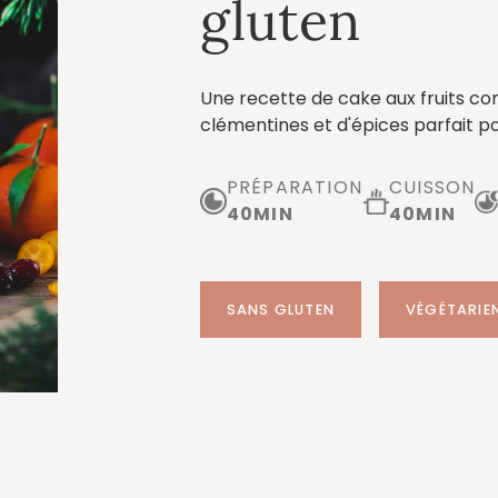
gluten
Une recette de cake aux fruits co
clémentines et d'épices parfait pou
PRÉPARATION
CUISSON
40
MIN
40
MIN
SANS GLUTEN
VÉGÉTARIE