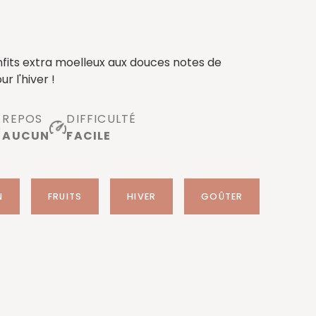
nfits extra moelleux aux douces notes de
r l'hiver !
REPOS
DIFFICULTÉ
AUCUN
FACILE
N
FRUITS
HIVER
GOÛTER