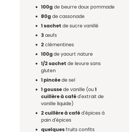
100g
de beurre doux pommade
80g
de cassonade
1 sachet
de sucre vanillé
3
œufs
2
clémentines
100g
de yaourt nature
1/2 sachet
de levure sans
gluten
1 pincée
de sel
1 gousse
de vanille (ou
1
cuillère à café
d'extrait de
vanille liquide)
2 cuillère à café
d'épices à
pain d'épices
quelques
fruits confits