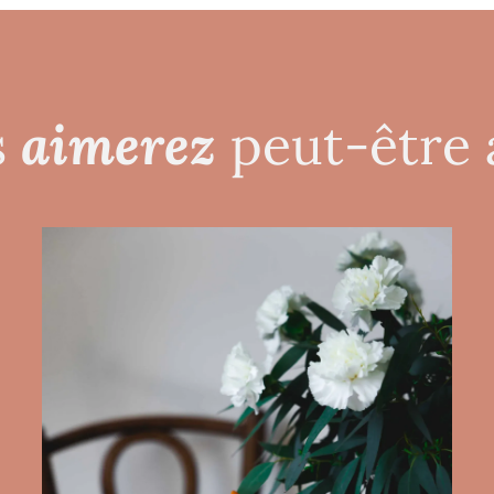
aimerez
s
peut-être 