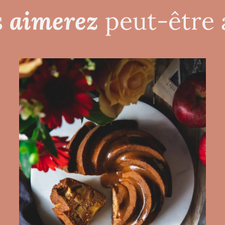
aimerez
s
peut-être 