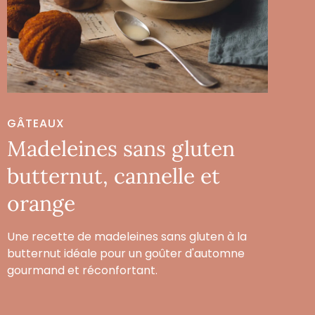
GÂTEAUX
Madeleines sans gluten
butternut, cannelle et
orange
Une recette de madeleines sans gluten à la
butternut idéale pour un goûter d'automne
gourmand et réconfortant.