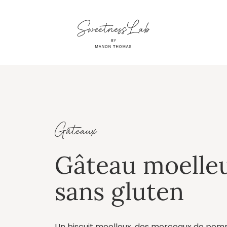
Gâteaux
Gâteau moelle
sans gluten
Un biscuit moelleux, des morceaux de pomme