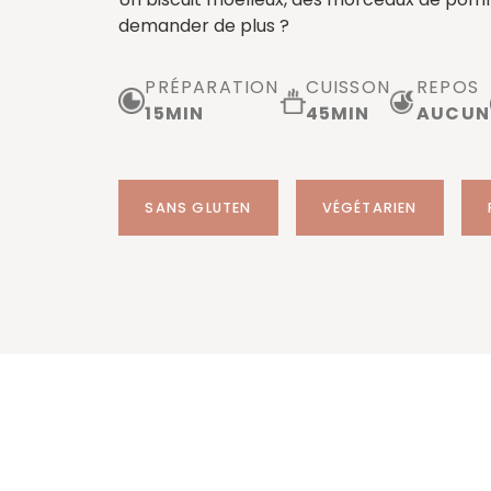
demander de plus ?
PRÉPARATION
CUISSON
REPOS
15
MIN
45
MIN
AUCUN
SANS GLUTEN
VÉGÉTARIEN