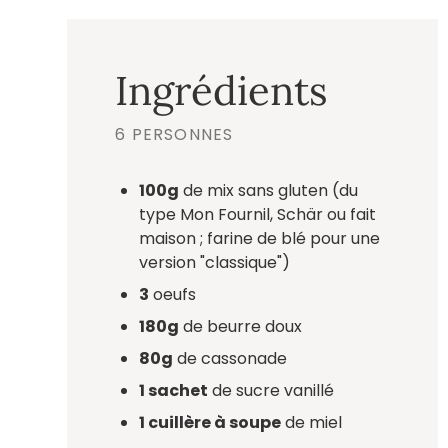
Ingrédients
6 PERSONNES
100g
de mix sans gluten (du
type Mon Fournil, Schär ou fait
maison ; farine de blé pour une
version "classique")
3
oeufs
180g
de beurre doux
80g
de cassonade
1 sachet
de sucre vanillé
1 cuillère à soupe
de miel