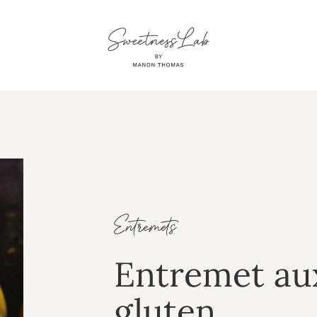
Entremets
Entremet aux
gluten