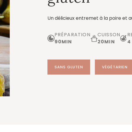
Un délicieux entremet à la poire et a
PRÉPARATION
CUISSON
R
90
MIN
20
MIN
4
SANS GLUTEN
VÉGÉTARIEN