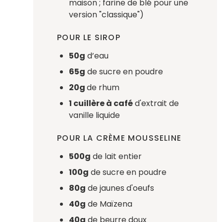
maison ; farine de blé pour une
version "classique")
POUR LE SIROP
50g
d’eau
65g
de sucre en poudre
20g
de rhum
1 cuillère à café
d'extrait de
vanille liquide
POUR LA CRÈME MOUSSELINE
500g
de lait entier
100g
de sucre en poudre
80g
de jaunes d'oeufs
40g
de Maïzena
40g
de beurre doux